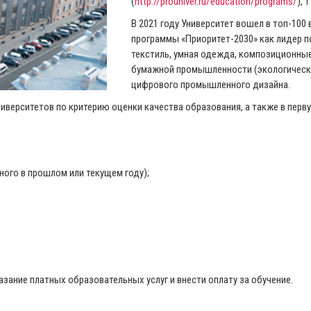
(
http://prouniver.ru/education/programs/
), 
В 2021 году Университет вошел в топ-100
программы «Приоритет-2030» как лидер 
текстиль, умная одежда, композиционны
бумажной промышленности (экологически
цифрового промышленного дизайна.
ниверситетов по критерию оценки качества образования, а также в перв
ого в прошлом или текущем году);
зание платных образовательных услуг и внести оплату за обучение.