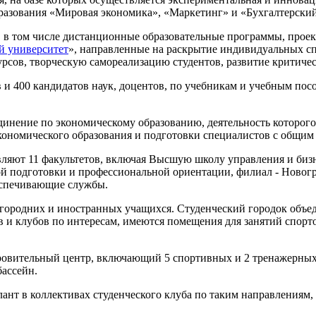
азования «Мировая экономика», «Маркетинг» и «Бухгалтерский у
 в том числе дистанционные образовательные программы, про
 университет
», направленные на раскрытие индивидуальных сп
урсов, творческую самореализацию студентов, развитие критиче
в и 400 кандидатов наук, доцентов, по учебникам и учебным пос
инение по экономическому образованию, деятельность которого
экономического образования и подготовки специалистов с общи
ляют 11 факультетов, включая Высшую школу управления и биз
ой подготовки и профессиональной ориентации, филиал - Новог
еспечивающие службы.
огородних и иностранных учащихся. Студенческий городок объе
ов и клубов по интересам, имеются помещения для занятий спо
ровительный центр, включающий 5 спортивных и 2 тренажерных 
бассейн.
нт в коллективах студенческого клуба по таким направлениям, 