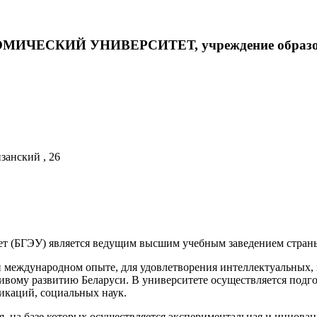
ЧЕСКИЙ УНИВЕРСИТЕТ, учреждение образо
занский , 26
т (БГЭУ) является ведущим высшим учебным заведением страны
 международном опыте, для удовлетворения интеллектуальных, 
йчивому развитию Беларуси. В университете осуществляется подг
никаций, социальных наук.
, на базе которых осуществляется экспериментальная и инновац