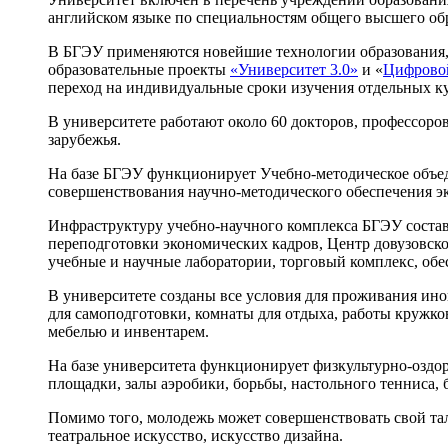
английском языке по специальностям общего высшего обр
В БГЭУ применяются новейшие технологии образования,
образовательные проекты
«Университет 3.0»
и «
Цифровой
переход на индивидуальные сроки изучения отдельных к
В университете работают около 60 докторов, профессоро
зарубежья.
На базе БГЭУ функционирует Учебно-методическое объед
совершенствования научно-методического обеспечения 
Инфраструктуру учебно-научного комплекса БГЭУ состав
переподготовки экономических кадров, Центр довузовск
учебные и научные лаборатории, торговый комплекс, об
В университете созданы все условия для проживания ин
для самоподготовки, комнаты для отдыха, работы кружк
мебелью и инвентарем.
На базе университета функционирует физкультурно-оздо
площадки, залы аэробики, борьбы, настольного тенниса, 
Помимо того, молодежь может совершенствовать свой тала
театральное искусство, искусство дизайна.