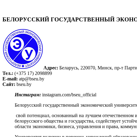
БЕЛОРУССКИЙ ГОСУДАРСТВЕННЫЙ ЭКОНОМИ
Адрес:
Беларусь, 220070, Минск, пр-т Парти
Тел.:
(+375 17) 2098899
E-mail:
atp@bseu.by
Сайт:
bseu.by
Инстаграм
:
instagram.com/bseu_official
Белорусский государственный экономический университе
свой потенциал, основанный на лучшем отечественном и
белорусского общества и государства, содействует усто
области экономики, бизнеса, управления и права, комму
Университет включен в перечень учреждений образования